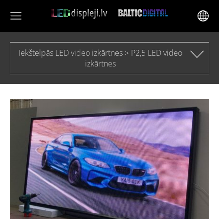
Iekštelpās LED video izkārtnes > P2,5 LED video
izkārtnes