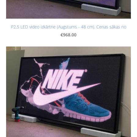
P2,5 LED video izkārtne (Augstums - 48 cm). Cenas sākas no
€968.00