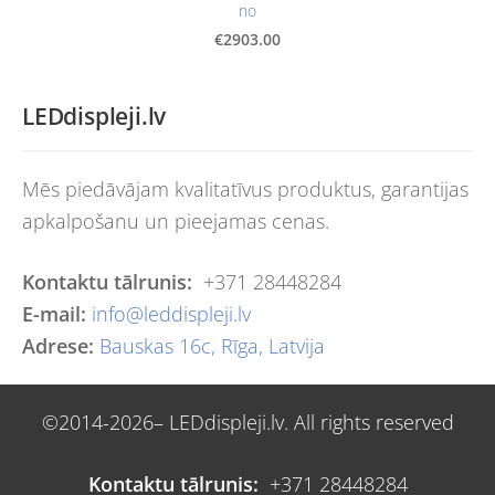
no
€2903.00
LEDdispleji.lv
Mēs piedāvājam kvalitatīvus produktus, garantijas
apkalpošanu un pieejamas cenas.
Kontaktu tālrunis:
+371 28448284
E-mail:
info@leddispleji.lv
Adrese:
Bauskas 16c, Rīga, Latvija
©2014-2026– LEDdispleji.lv. All rights reserved
Kontaktu tālrunis:
+371 28448284