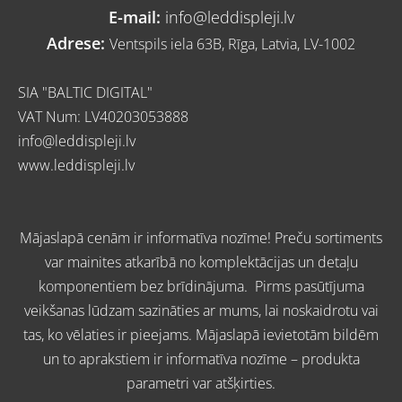
E-mail:
info@leddispleji.lv
Adrese:
Ventspils iela 63B, Rīga, Latvia, LV-1002
SIA "BALTIC DIGITAL"
VAT Num: LV40203053888
info@leddispleji.lv
www.l
eddispleji.lv
Mājaslapā cenām ir informatīva nozīme! Preču sortiments
var mainites atkarībā no komplektācijas un detaļu
komponentiem bez brīdinājuma. Pirms pasūtījuma
veikšanas lūdzam sazināties ar mums, lai noskaidrotu vai
tas, ko vēlaties ir pieejams. Mājaslapā ievietotām bildēm
un to aprakstiem ir informatīva nozīme – produkta
parametri var atšķirties.