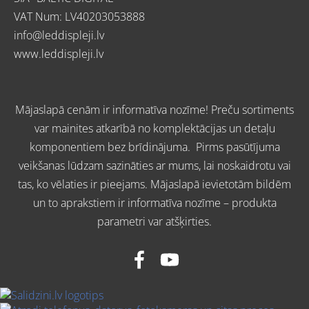
VAT Num: LV40203053888
info@leddispleji.lv
www.l
eddispleji.lv
Mājaslapā cenām ir informatīva nozīme! Preču sortiments
var mainites atkarībā no komplektācijas un detaļu
komponentiem bez brīdinājuma. Pirms pasūtījuma
veikšanas lūdzam sazināties ar mums, lai noskaidrotu vai
tas, ko vēlaties ir pieejams. Mājaslapā ievietotām bildēm
un to aprakstiem ir informatīva nozīme – produkta
parametri var atšķirties.