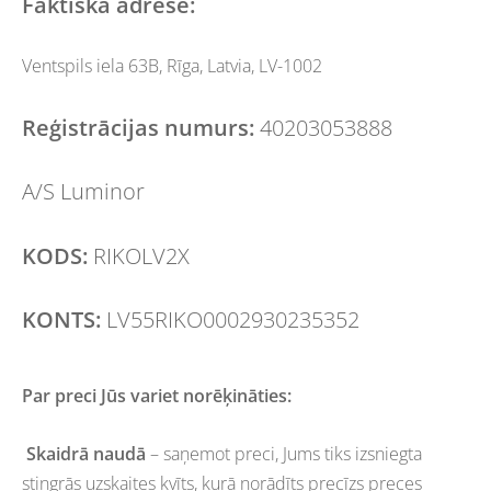
Faktiska adrese:
Ventspils iela 63B, Rīga, Latvia, LV-1002
Reģistrācijas numurs:
40203053888
A/S Luminor
KODS:
RIKOLV2X
KONTS:
LV55RIKO0002930235352
Par preci Jūs variet norēķināties:
Skaidrā naudā
– saņemot preci, Jums tiks izsniegta
stingrās uzskaites kvīts, kurā norādīts precīzs preces