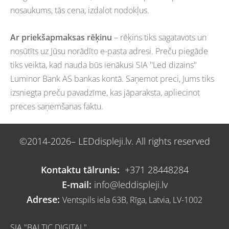
nosaukums, tās cena, izdalot nodokļus.
Ar priekšapmaksas rēķinu
– rēķins tiks sagatavots un
nosūtīts uz Jūsu norādīto e-pasta adresi. Preču piegāde
tiks veikta, kad nauda būs ienākusi SIA ''Led dizains''
Luminor Bank AS bankas kontā. Saņemot preci, Jums tiks
izsniegta preču pavadzīme, kas jāparaksta, apliecinot
preces saņemšanas faktu.
©2014-2026– LEDdispleji.lv. All rights reserved
Kontaktu tālrunis:
+371 28448284
E-mail:
info@leddispleji.lv
Adrese:
Ventspils iela 63B, Rīga, Latvia, LV-1002
SIA "BALTIC DIGITAL"