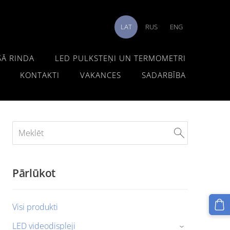
LAT
RUS
ENG
ŠĀ RINDA
LED PULKSTEŅI UN TERMOMETRI
KONTAKTI
VAKANCES
SADARBĪBA
Pārlūkot
Visi produkti
LED videodispleji
›