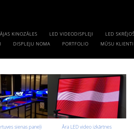
ĀJAS KINOZĀLES
LED VIDEODISPLEJI
LED SKRĒJO
I
DISPLEJU NOMA
PORTFOLIO
MŪSU KLIENTI
rtuves sienas paneļi
Āra LED video izkārtnes