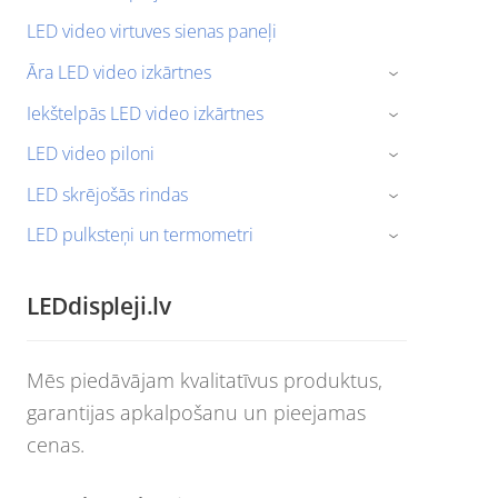
LED video virtuves sienas paneļi
Āra LED video izkārtnes
›
Iekštelpās LED video izkārtnes
›
LED video piloni
›
LED skrējošās rindas
›
LED pulksteņi un termometri
›
LEDdispleji.lv
Mēs piedāvājam kvalitatīvus produktus,
garantijas apkalpošanu un pieejamas
cenas.