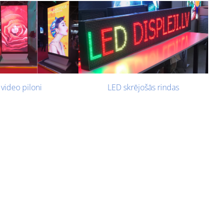
video piloni
LED skrējošās rindas