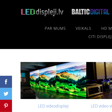
PAR MUMS
VEIKALS
HD M
CITI DISPLEJ
LED videodispleji
LED video vi