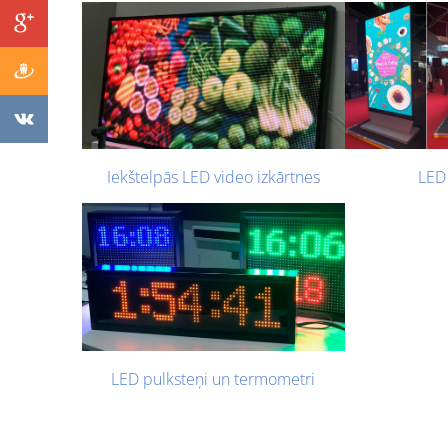
LED 
Iekštelpās LED video izkārtnes
LED pulksteņi un termometri