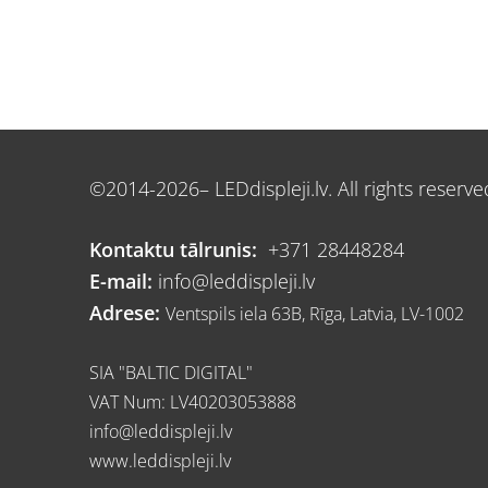
©2014-2026– LEDdispleji.lv. All rights reserve
Kontaktu tālrunis:
+371 28448284
E-mail:
info@leddispleji.lv
Adrese:
Ventspils iela 63B, Rīga, Latvia, LV-1002
SIA "BALTIC DIGITAL"
VAT Num: LV40203053888
info@leddispleji.lv
www.l
eddispleji.lv