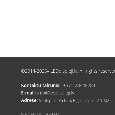
©2014-2026– LEDdispleji.lv. All rights reserve
Kontaktu tālrunis:
+371 28448284
E-mail:
info@leddispleji.lv
Adrese:
Ventspils iela 63B, Rīga, Latvia, LV-1002
SIA "BALTIC DIGITAL"