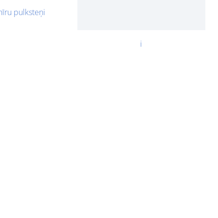
īru pulksteņi
i