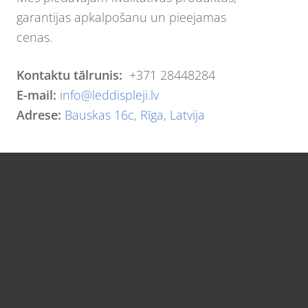
garantijas apkalpošanu un pieejamas
cenas.
Kontaktu tālrunis:
+371 28448284
E-mail:
info@leddispleji.lv
Adrese:
Bauskas 16c, Rīga, Latvija