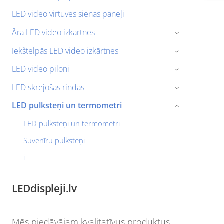
LED video virtuves sienas paneļi
Āra LED video izkārtnes
›
Iekštelpās LED video izkārtnes
›
LED video piloni
›
LED skrējošās rindas
›
LED pulksteņi un termometri
›
LED pulksteņi un termometri
Suvenīru pulksteņi
i
LEDdispleji.lv
Mēs piedāvājam kvalitatīvus produktus,