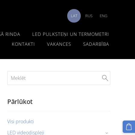
LAT
RUS
ENG
ŠĀ RINDA
LED PULKSTEŅI UN TERMOMETRI
KONTAKTI
VAKANCES
SADARBĪBA
Pārlūkot
Visi produkti
LED videodispleji
›