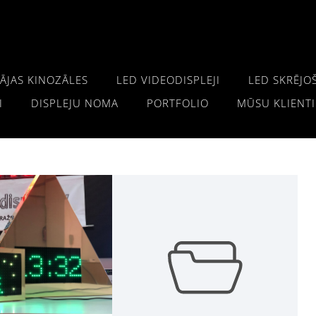
ĀJAS KINOZĀLES
LED VIDEODISPLEJI
LED SKRĒJO
I
DISPLEJU NOMA
PORTFOLIO
MŪSU KLIENTI