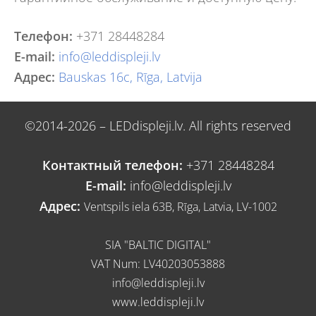
Телефон:
+371 28448284
E-mail:
info@leddispleji.lv
Адрес:
Bauskas 16c, Rīga, Latvija
©2014-2026 – LEDdispleji.lv. All rights reserved
Контактный телефон:
+371 28448284
E-mail:
info@leddispleji.lv
Адрес:
Ventspils iela 63B, Rīga, Latvia, LV-1002
SIA "BALTIC DIGITAL"
VAT Num: LV40203053888
info@leddispleji.lv
www.leddispleji.lv