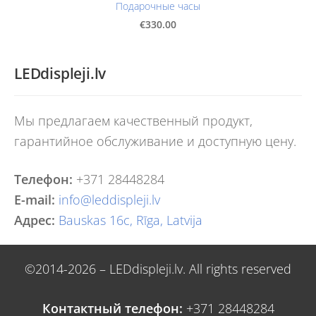
Подарочные часы
€330.00
LEDdispleji.lv
Мы предлагаем качественный продукт,
гарантийное обслуживание и доступную цену.
Телефон:
+371 28448284
E-mail:
info@leddispleji.lv
Адрес:
Bauskas 16c, Rīga, Latvija
©2014-2026 – LEDdispleji.lv. All rights reserved
Контактный телефон:
+371 28448284