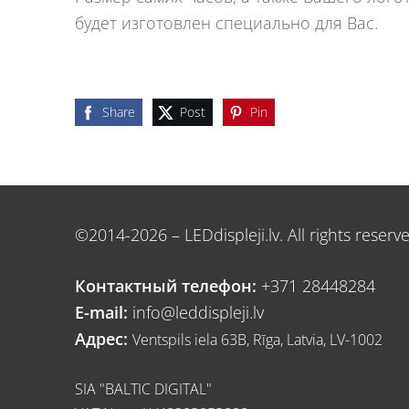
будет изготовлен специально для Вас.
Share
Post
Pin
©2014-2026 – LEDdispleji.lv. All rights reserv
Контактный телефон:
+371 28448284
E-mail:
info@leddispleji.lv
Адрес:
Ventspils iela 63B, Rīga, Latvia, LV-1002
SIA "BALTIC DIGITAL"