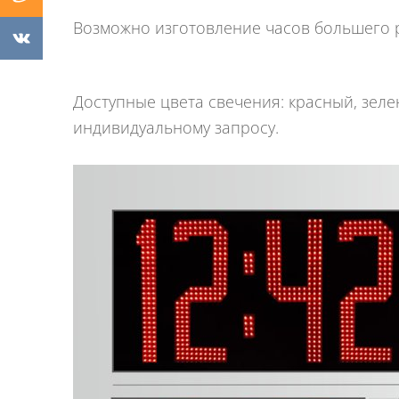
Возможно изготовление часов большего р
Доступные цвета свечения: красный, зеле
индивидуальному запросу.