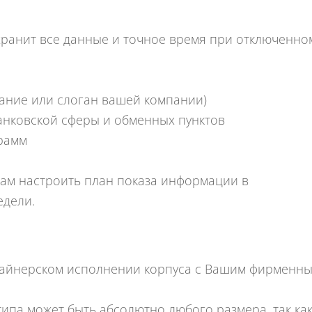
хранит все данные и точное время при отключенно
ание или слоган вашей компании)
Банковской сферы и обменных пунктов
грамм
ам настроить план показа информации в
едели.
изайнерском исполнении корпуса с Вашим фирменн
типа может быть абсолютно любого размера, так ка