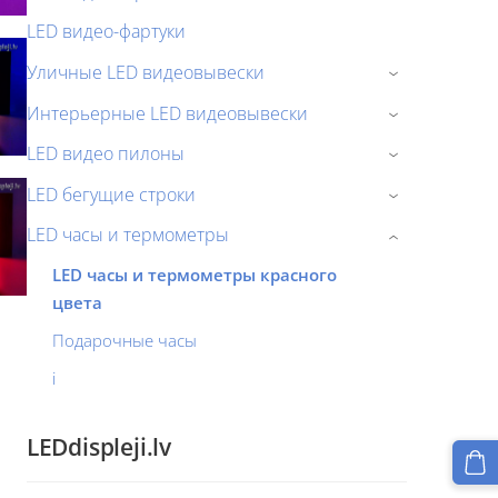
LED видео-фартуки
Уличные LED видеовывески
›
Интерьерные LED видеовывески
›
LED видео пилоны
›
LED бегущие строки
›
LED часы и термометры
›
LED часы и термометры красного
цвета
Подарочные часы
i
LEDdispleji.lv