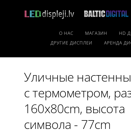
О НАС
МАГАЗИН
HD 
ДРУГИЕ ДИСПЛЕИ
АРЕНДА ДИ
Уличные настенны
с термометром, ра
160x80cm, высота
символа - 77cm