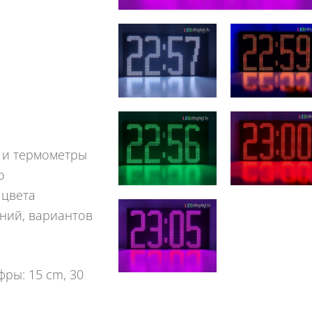
 и термометры
о
 цвета
аний, вариантов
ры: 15 cm, 30