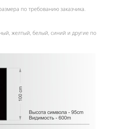
азмера по требованию заказчика.
ный, желтый, белый, синий и другие по